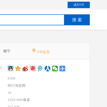
成为VIP
晓宁
VIP会员
到
8398
骑行海盗帽
AI
1920×896像素