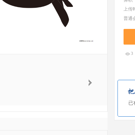
体积
上传
普通
3
已