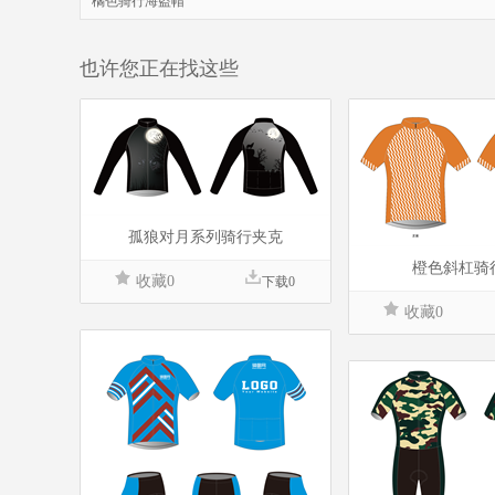
橘色骑行海盗帽
也许您正在找这些
孤狼对月系列骑行夹克
橙色斜杠骑
收藏0
下载0
收藏0