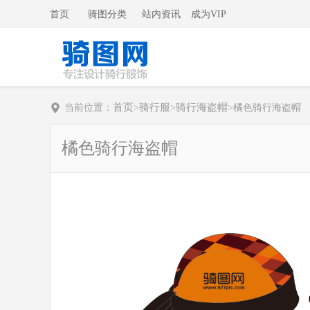
首页
骑图分类
站内资讯
成为VIP
首页
骑行服
骑行海盗帽
当前位置：
>
>
>
橘色骑行海盗帽
橘色骑行海盗帽