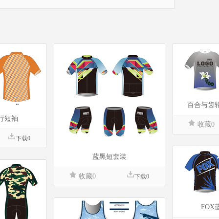
百合与齿
行短袖
收藏0
下载0
蓝黑短套装
收藏0
下载0
FO