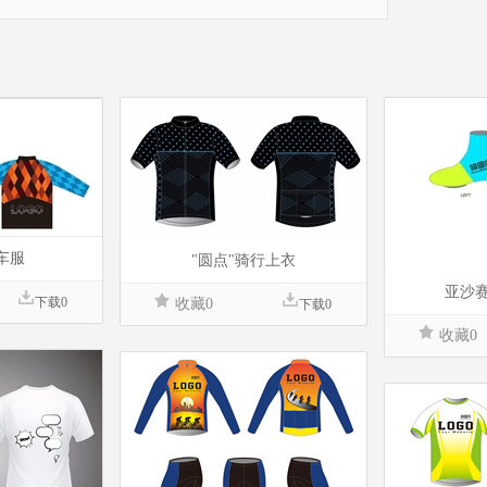
车服
"圆点"骑行上衣
亚沙赛
下载0
收藏0
下载0
收藏0