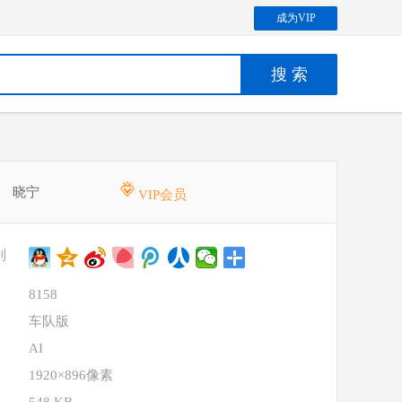
成为VIP
晓宁
VIP会员
到
8158
车队版
AI
1920×896像素