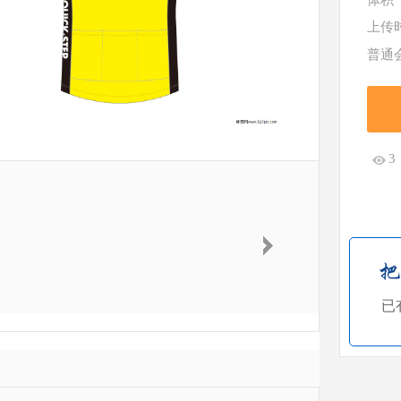
体积
上传
普通
3
已