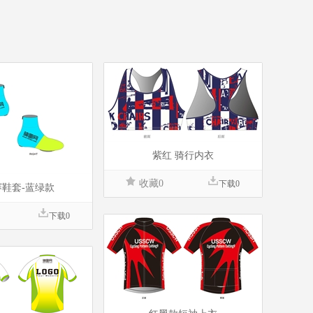
紫红 骑行内衣
收藏0
下载0
鞋套-蓝绿款
下载0