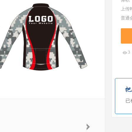
体积
上传
普通
3
已