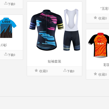
下载0
“五
收藏0
LO衫
下载0
短袖套装
彩
收藏0
下载0
收藏0