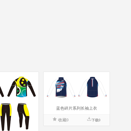
蓝色碎片系列长袖上衣
收藏0
下载0