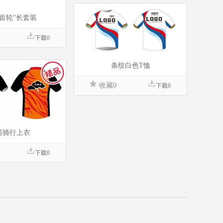
彩齿轮”长套装
下载0
条纹白色T恤
收藏0
下载0
苗骑行上衣
下载0