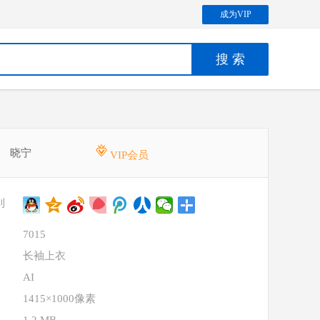
成为VIP
晓宁
VIP会员
到
7015
长袖上衣
AI
1415×1000像素