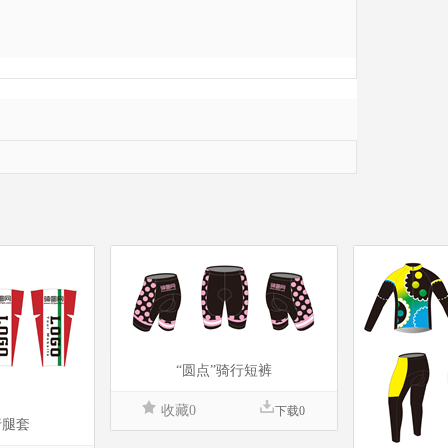
“圆点”骑行短裤
收藏0
下载0
行腿套